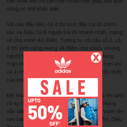
cao nhất bởi chỉ cần hơn nhau một giây, kết quả
cũng có thể khác biệt.
Với câu đầu tiên, cả 4 thí sinh đều trả lời chính
xác và Diệu Tú là người trả lời nhanh nhất, mang
về cho mình 40 điểm. Tương tự với câu số 2, cả
4 thí sinh cũng mang về điểm cho mình, nhưng
người trả lời nhanh nhất lần này là Duy Hùng.
Trận thi đấu ngày càng trở nên hấp dẫn hơn khi
cả 4 nhà leo núi đều thể hiện phong độ tốt nhất
của mình trong phần thi này.
Kết thúc vòng Tăng tốc, số điểm của các thí sinh
có sự thay đổi vô cùng ngoạn mục. Duy Hùng
vẫn dẫn đầu với 210 điểm, Thành Trung vươn lên
san bằng tỷ số với Thiện Nhân là 130 điểm, Diệu