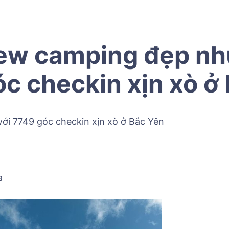
iew camping đẹp như
c checkin xịn xò ở
ới 7749 góc checkin xịn xò ở Bắc Yên
a