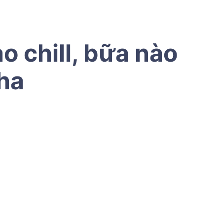
o chill, bữa nào
ha