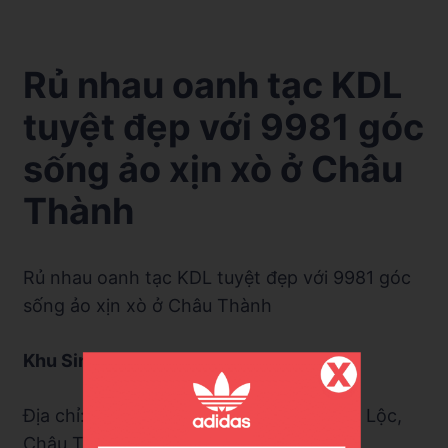
Rủ nhau oanh tạc KDL
tuyệt đẹp với 9981 góc
sống ảo xịn xò ở Châu
Thành
Rủ nhau oanh tạc KDL tuyệt đẹp với 9981 góc
sống ảo xịn xò ở Châu Thành
Khu Sinh Thái Hoàng Vũ 5
Địa chỉ: cuối đường Lạc Hồng, xã Thạnh Lộc,
Châu Thành, Kiên Giang